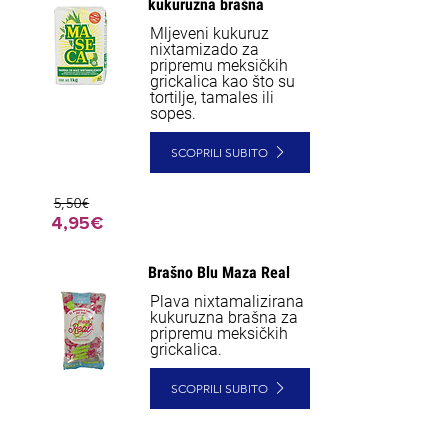
kukuruzna brašna
Mljeveni kukuruz
nixtamizado za
pripremu meksičkih
grickalica kao što su
tortilje, tamales ili
sopes.
SCOPRILI SUBITO
5,50€
4,95€
Brašno Blu Maza Real
NEW
Plava nixtamalizirana
kukuruzna brašna za
pripremu meksičkih
grickalica.
SCOPRILI SUBITO