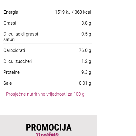
Energia
1519 kJ / 363 kcal
Grassi
3.8 g
Di cui acidi grassi
0.5 g
saturi
Carboidrati
76.0 g
Di cui zuccheri
1.2 g
Proteine
9.3 g
Sale
0.01 g
Prosječne nutritivne vrijednosti za 100 g.
PROMOCIJA
Posebno