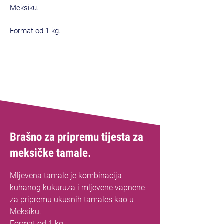
Meksiku.
Format od 1 kg.
Brašno za pripremu tijesta za
meksičke tamale.
Mljevena tamale je kombinacija
kuhanog kukuruza i mljevene vapnene
za pripremu ukusnih tamales kao u
Meksiku.
Format od 1 kg.