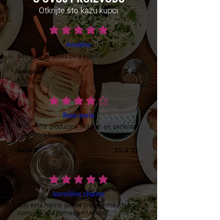
Otkrijte što kažu kupci
prosječna ocjena je 5 od 5
Amables
Son muy amables para explicar
Georgina F.
31. 7. 22.
prosječna ocjena je 4 od 5
Buen envío
Todos mis productos llegaron en perfectas
condiciones
David B.
25. 3. 21.
prosječna ocjena je 5 od 5
Increibles churros
Con esta harina puedo prepararme churros
como los que comes en México