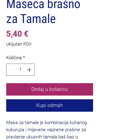
Maseca brašno
za Tamale
Cijena
5,40 €
Uključen PDV
Količina
*
Dodaj u košaricu
Kupi odmah
Masa za tamale je kombinacija kuhanog
kukuruza i mljevene vapnene prašine za
pravljenje ukusnih tamala baš kao u