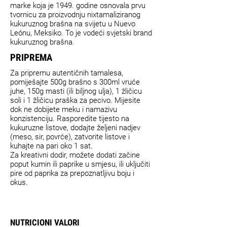
marke koja je 1949. godine osnovala prvu
tvornicu za proizvodnju nixtamaliziranog
kukuruznog brašna na svijetu u Nuevo
Leónu, Meksiko. To je vodeći svjetski brand
kukuruznog brašna.
PRIPREMA
Za pripremu autentičnih tamalesa,
pomiješajte 500g brašno s 300ml vruće
juhe, 150g masti (ili biljnog ulja), 1 žličicu
soli i 1 žličicu praška za pecivo. Mijesite
dok ne dobijete meku i namazivu
konzistenciju. Rasporedite tijesto na
kukuruzne listove, dodajte željeni nadjev
(meso, sir, povrće), zatvorite listove i
kuhajte na pari oko 1 sat.
Za kreativni dodir, možete dodati začine
poput kumin ili paprike u smjesu, ili uključiti
pire od paprika za prepoznatljivu boju i
okus.
NUTRICIONI VALORI