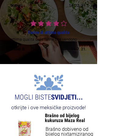
Sofia G.
14. 12. 21.
prosječna ocjena je 4 od 5
Farine di ottima qualita
ottima qualita delle farine che vendono
Hailey D.
11. 7. 21.
MOGLI BISTE
SVIDJETI...
otkrijte i ove meksičke proizvode!
Brašno od bijelog
NEW
kukuruza Maza Real
Brašno dobiveno od
bijelog nixtamiziranog