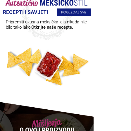
Autentično
MEKSIČKO
STIL
RECEPTI I SAVJETI
POGLEDAJ SVE
Pripremiti ukusna meksička jela nikada nije
bilo tako lako!
Otkrijte naše recepte.
Mišljenja
O OVOJ PROIZVODU