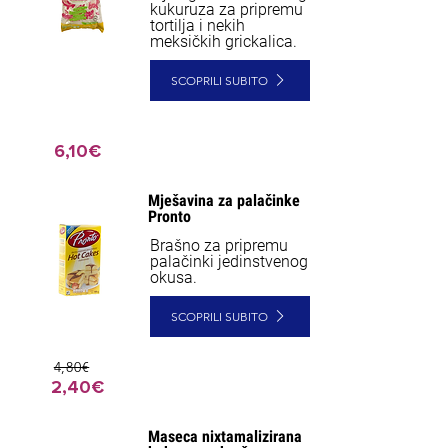
kukuruza za pripremu
tortilja i nekih
meksičkih grickalica.
SCOPRILI SUBITO
6,10€
Mješavina za palačinke
Pronto
Brašno za pripremu
palačinki jedinstvenog
okusa.
SCOPRILI SUBITO
4,80€
2,40€
Maseca nixtamalizirana