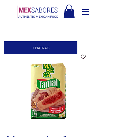
MEX
SABORES
AUTHENTIC MEXICAN FOOD
Besplatna dostava u Europi za narudžbe iznad 90€ - Besplatna dostava u
Italiji za narudžbe iznad 80€
< NATRAG