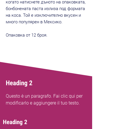
когато натиснете дъното на опаковката,
бонбонената паста излиза под формата
на коса. Той е изключително вкусен и
много популярен в Мексико.
Опаковка от 12 броя.
Heading 2
Questo è un paragrafo. Fai clic qui per
modificarlo e aggiungere il tuo testo.
Heading 2