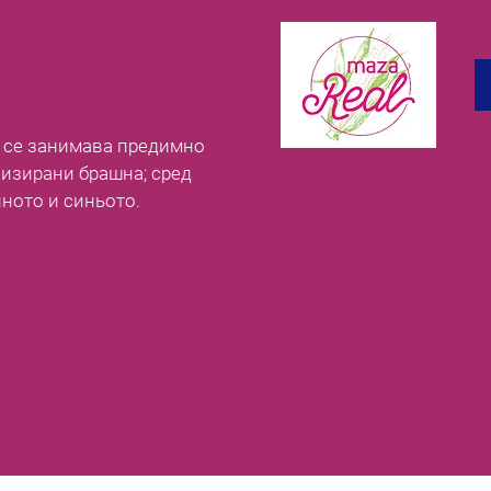
о се занимава предимно
изирани брашна; сред
ното и синьото.