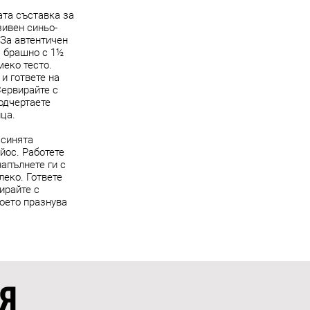
ата съставка за
зивен синьо-
 За автентичен
а брашно с 1½
меко тесто.
 и гответе на
Сервирайте с
подчертаете
ица.
 синята
йос. Работете
напълнете ги с
леко. Гответе
нирайте с
което празнува
Я