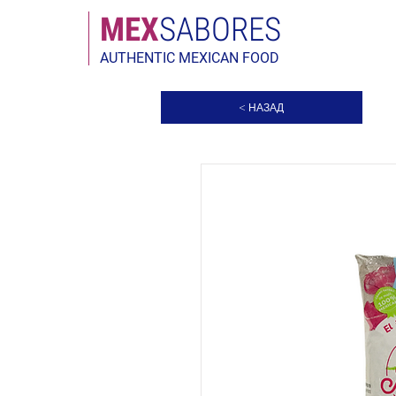
МЕX
SABORES
AUTHENTIC MEXICAN FOOD
< НАЗАД
Най-продавани