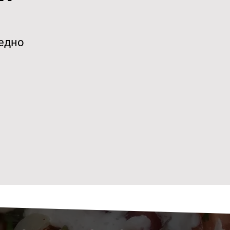
аедно