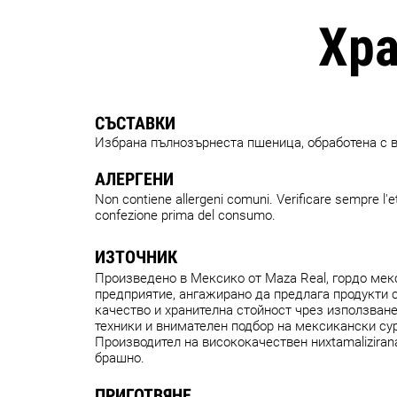
Хр
СЪСТАВКИ
Избрана пълнозърнеста пшеница, обработена с в
АЛЕРГЕНИ
Non contiene allergeni comuni. Verificare sempre l'et
confezione prima del consumo.
ИЗТОЧНИК
Произведено в Мексико от Maza Real, гордо ме
предприятие, ангажирано да предлага продукти 
качество и хранителна стойност чрез използван
техники и внимателен подбор на мексикански су
Производител на висококачествен ниxtamalizira
брашно.
ПРИГОТВЯНЕ