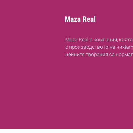
Maza Real
Maza Real е компания, коят
с производството на ниxtam
нейните творения са нормал