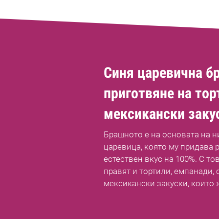
Синя царевична б
приготвяне на тор
мексикански заку
Брашното е на основата на н
царевица, която му придава р
естествен вкус на 100%. С то
правят и тортили, емпанади,
мексикански закуски, които ж