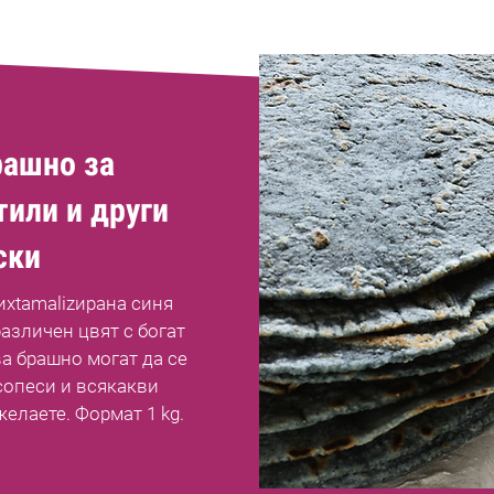
рашно за
тили и други
ски
иxtamalizирана синя
азличен цвят с богат
ва брашно могат да се
 сопеси и всякакви
елаете. Формат 1 kg.