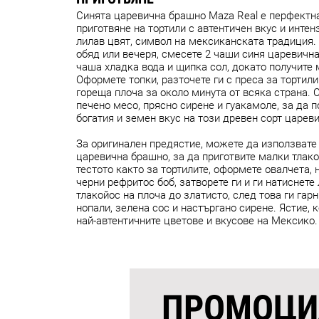
Синята царевична брашно Maza Real е перфектн
приготвяне на тортили с автентичен вкус и интен
лилав цвят, символ на мексиканската традиция.
обяд или вечеря, смесете 2 чаши синя царевичн
чаша хладка вода и щипка сол, докато получите 
Оформете топки, разточете ги с преса за тортили
гореща плоча за около минута от всяка страна. 
печено месо, прясно сирене и гуакамоле, за да 
богатия и земен вкус на този древен сорт царев
За оригинален предястие, можете да използвате
царевична брашно, за да приготвите малки тлако
тестото както за тортилите, оформете овалчета, 
черни рефритос боб, затворете ги и ги натиснете 
тлакойос на плоча до златисто, след това ги гар
нопали, зелена сос и настъргано сирене. Ястие, 
най-автентичните цветове и вкусове на Мексико.
ПРОМОЦИ