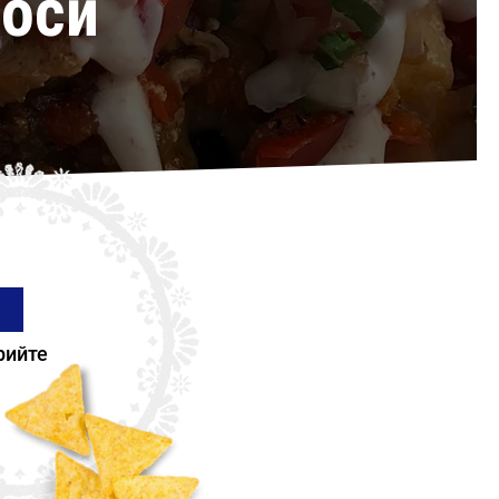
роси
рийте