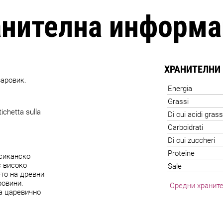
анителна информа
ХРАНИТЕЛНИ
аровик.
Energia
Grassi
ichetta sulla
Di cui acidi grass
Carboidrati
Di cui zuccheri
Proteine
ксиканско
с високо
Sale
ето на древни
ровини.
Средни храните
na царевично