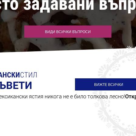
то задавани въп
ВИДИ ВСИЧКИ ВЪПРОСИ
АНСКИ
СТИЛ
СЪВЕТИ
ВИЖТЕ ВСИЧКИ
ксикански ястия никога не е било толкова лесно!
Отк