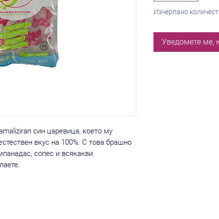
Изчерпано количес
Уведомете ме, 
amaliziran син царевица, което му
естествен вкус на 100%. С това брашно
емпанадас, сопес и всякакви
лаете.