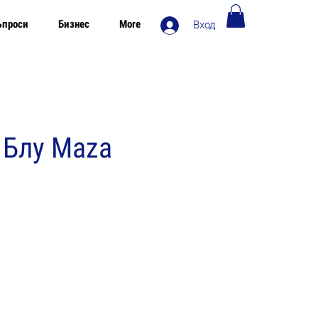
ъпроси
Бизнес
More
Вход
Безплатна доставка в Европа над 120€
 Блу Maza