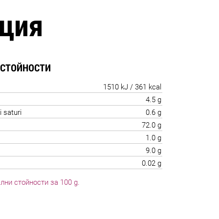
ция
 СТОЙНОСТИ
1510 kJ / 361 kcal
4.5 g
i saturi
0.6 g
72.0 g
1.0 g
9.0 g
0.02 g
лни стойности за 100 g.