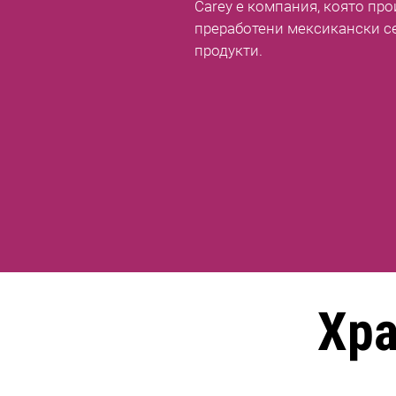
Carey е компания, която пр
преработени мексикански с
продукти.
Хр