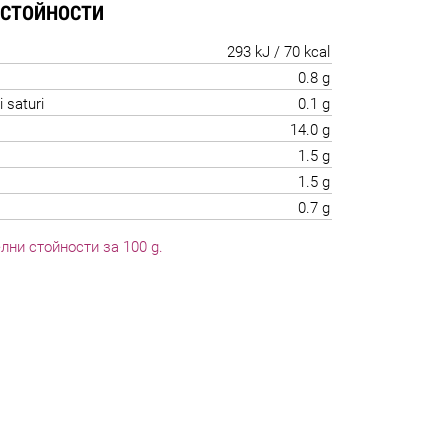
 СТОЙНОСТИ
293 kJ / 70 kcal
0.8 g
i saturi
0.1 g
14.0 g
1.5 g
1.5 g
0.7 g
лни стойности за 100 g.