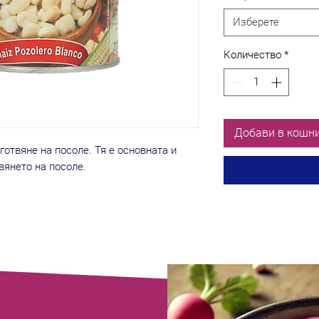
Изберете
Количество
*
Добави в кошн
отвяне на посоле. Тя е основната и
вянето на посоле.