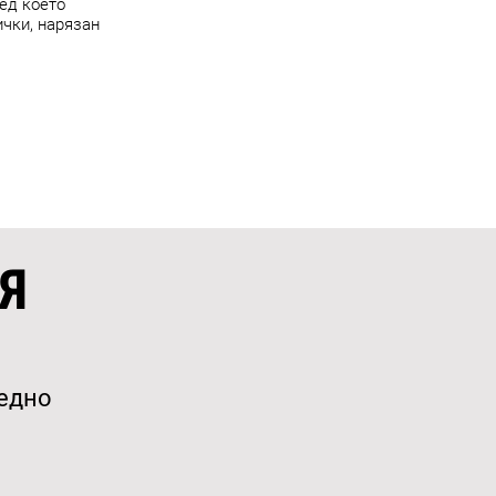
ед което
ички, нарязан
Я
аедно