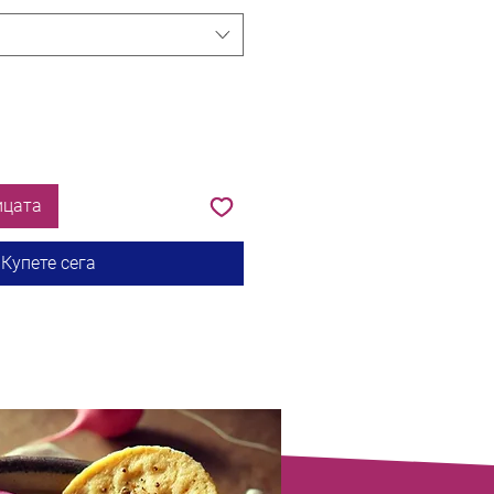
ицата
Купете сега