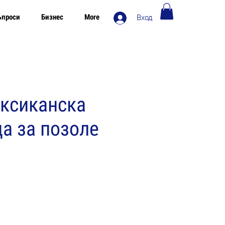
ъпроси
Бизнес
More
Вход
Безплатна доставка в Европа над 120€
ксиканска
а за позоле