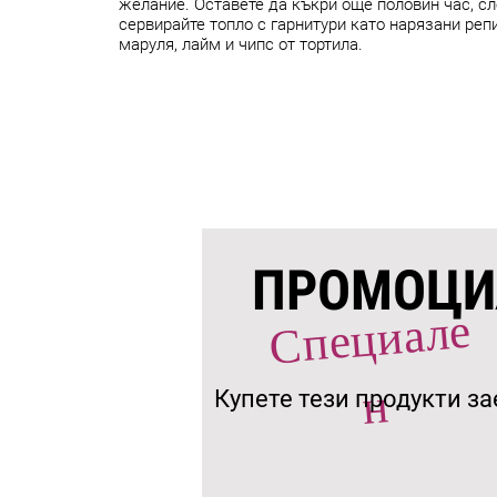
желание. Оставете да къкри още половин час, сл
сервирайте топло с гарнитури като нарязани реп
маруля, лайм и чипс от тортила.
ПРОМОЦИ
С
пе
ц
иале
н
Купете тези продукти з