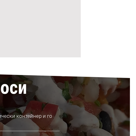
роси
ически контейнер и го