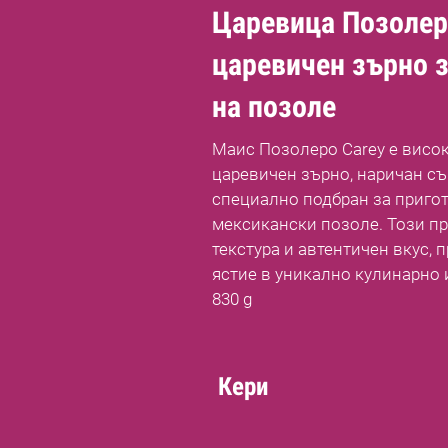
Царевица Позолер
царевичен зърно з
на позоле
Маис Позолеро Carey е висо
царевичен зърно, наричан съ
специално подбран за приго
мексикански позоле. Този пр
текстура и автентичен вкус,
ястие в уникално кулинарно
830 g
Кери