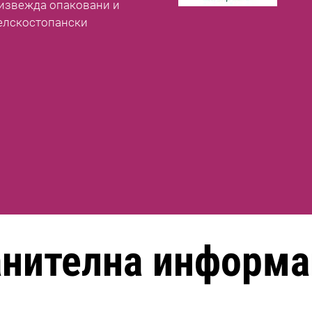
оизвежда опаковани и
елскостопански
анителна информа