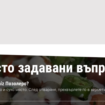
то задавани въп
íz Позолеро?
о и сухо място. След отваряне, прехвърлете го в хермет