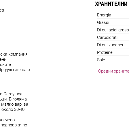
ХРАНИТЕЛНИ
ев
Energia
Grassi
Di cui acidi grass
Carboidrati
Di cui zuccheri
Proteine
нска компания,
ени
Sale
соките
Продуктите са с
Средни храните
o Carey под
ъци. В голяма
 малко вар, за
 около 30-40
ко месо,
и подправки по