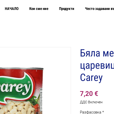
НАЧАЛО
Кои сме ние
Продукти
Често задавани в
Бяла ме
царевиц
Carey
Цена
7,20 €
ДДС Включен
Разфасовка
*