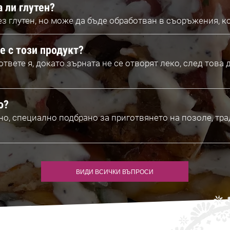
 ли глутен?
ез глутен, но може да бъде обработван в съоръжения, ко
е с този продукт?
твете я, докато зърната не се отворят леко, след това 
о?
рно, специално подбрано за приготвянето на позоле, т
ВИДИ ВСИЧКИ ВЪПРОСИ