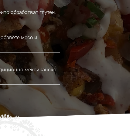
ито обработват глутен.
добавете месо и
радиционно мексиканско