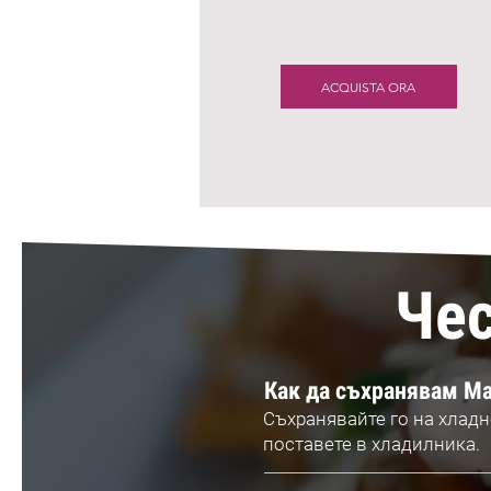
ACQUISTA ORA
Чес
Как да съхранявам Ма
Съхранявайте го на хладн
поставете в хладилника.