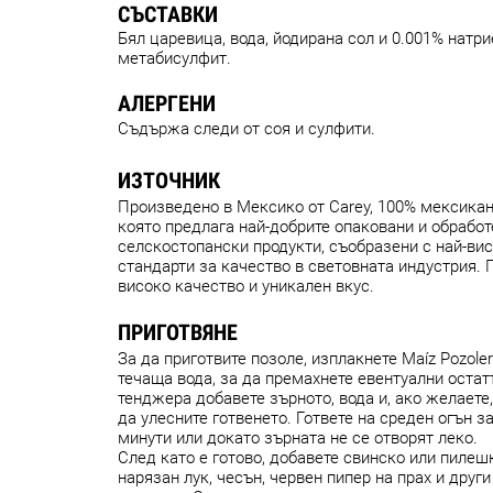
СЪСТАВКИ
Бял царевица, вода, йодирана сол и 0.001% натри
метабисулфит.
АЛЕРГЕНИ
Съдържа следи от соя и сулфити.
ИЗТОЧНИК
Произведено в Мексико от Carey, 100% мексика
която предлага най-добрите опаковани и обработ
селскостопански продукти, съобразени с най-ви
стандарти за качество в световната индустрия. 
високо качество и уникален вкус.
ПРИГОТВЯНЕ
За да приготвите позоле, изплакнете Maíz Pozoler
течаща вода, за да премахнете евентуални остат
тенджера добавете зърното, вода и, ако желаете,
да улесните готвенето. Гответе на среден огън за
минути или докато зърната не се отворят леко.
След като е готово, добавете свинско или пилеш
нарязан лук, чесън, червен пипер на прах и друг