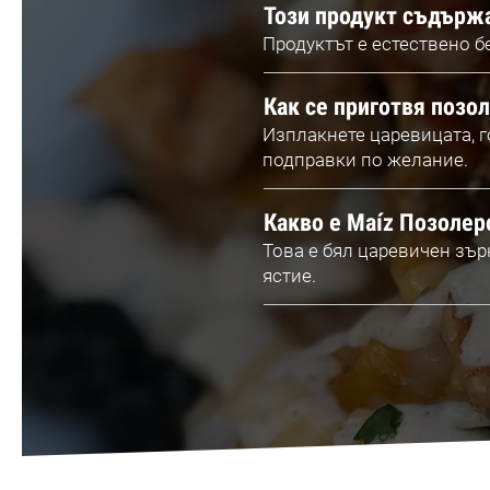
Този продукт съдържа
Продуктът е естествено б
Как се приготвя позол
Изплакнете царевицата, го
подправки по желание.
Какво е Маíz Позолер
Това е бял царевичен зъ
ястие.