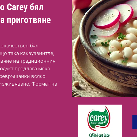
о Carey бял
а приготвяне
кокачествен бял
що така какауазинтле,
твяне на традиционния
одукт предлага мека
 превръщайки всяко
 изживяване. Формат на