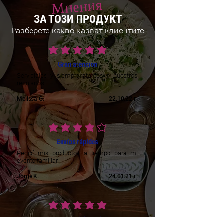
Мнения
ЗА ТОЗИ ПРОДУКТ
Разберете какво казват клиентите
средната оценка е 5 от 5
Gran atención
Serviciales y siempre atentos a nuestros
requisitos
Melissa G.
22.10.22 г.
средната оценка е 4 от 5
Envíos rápidos
Recibí mis productos a tiempo para mi
evento familiar
Jorge K.
24.01.21 г.
средната оценка е 5 от 5