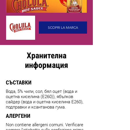
SCOPRI LA MARCA
Хранителна
информация
СЪСТАВКИ
Вода, 5% чили, сол, бял оцет (вода и
оцетна киселина (E260)), ябълков
сайдер (вода и оцетна киселина E260),
подправки и ксантанова гума.
АЛЕРГЕНИ
Non contiene allergeni comuni. Verificare
sempre l'etichetta sulla confezione prima