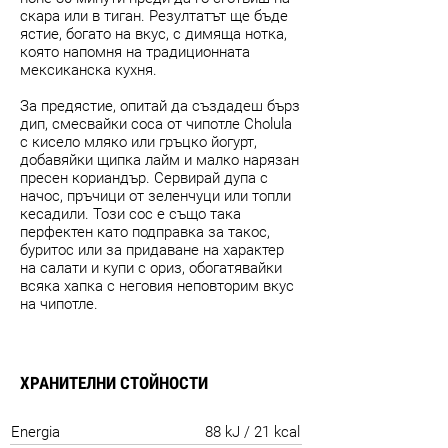
скара или в тиган. Резултатът ще бъде
ястие, богато на вкус, с димяща нотка,
която напомня на традиционната
мексиканска кухня.
За предястие, опитай да създадеш бърз
дип, смесвайки соса от чипотле Cholula
с кисело мляко или гръцко йогурт,
добавяйки щипка лайм и малко нарязан
пресен кориандър. Сервирай дупа с
начос, пръчици от зеленчуци или топли
кесадили. Този сос е също така
перфектен като подправка за такос,
буритос или за придаване на характер
на салати и купи с ориз, обогатявайки
всяка хапка с неговия неповторим вкус
на чипотле.
ХРАНИТЕЛНИ СТОЙНОСТИ
Energia
88 kJ / 21 kcal