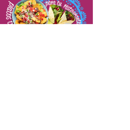
ТИ СИ
РЕСТОРАНТЬОР?
Имаме услуга, посветена на теб!
Открий промоциите, цените и
бизнес доставките.
НАУЧЕТЕ ПОВЕЧЕ
МЕКС
ВКУСОВЕ
HOME