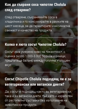
Как да съхраня соса чипотле Cholula
след отваряне?
След отваряне, съхранявайте соса в
хладилника и го консумирайте в рамките на
шест месеца, за да гарантирате максимална
свежест и качество на продукта.
Колко е люта сосът Чипотле Cholula?
Сосът има умерено ниво на пикантност, с
оценка около
1.000-3.000
Scoville единици,
предлагаща баланс между топлина и опушен
вкус.
Сосът Chipotle Cholula подходящ ли е за
вегетариански или вегански диети?
Да, сосът е подходящ както за вегетариански,
така и за вегански диети, тъй като е изработен
от растителни съставки без използване на
животински продукти.