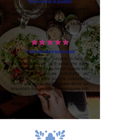
Gran varieta' di prodotti
Gran varieta' di salse piccanti messicane e
spezie!! negozio ben fornito!!
Maria M.
14.06.22 г.
средната оценка е 5 от 5
Il vero piccante messicano
Sono amante del cibo piccante, in Italia mi
era difficile trovare delle salse che siano
veramente piccanti e ho trovato questo sito.
Ho acquistato qualche bottiglietta per
provare e sono stato più che soddisfatto.
Hanno una scelta molto variata ed ho già
acquistato diverse volte per assaggiare tutti
i gusti.
Nicola T.
21.01.21 г.