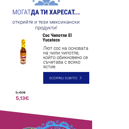
МОГАТ
ДА ТИ ХАРЕСАТ...
открийте и тези мексикански
продукти!
Сос Чипотле El
Yucateco
Лют сос на основата
на чили чипотле,
който обикновено се
съчетава с всяко
ястие.
SCOPRILI SUBITO
5,40€
5,13€