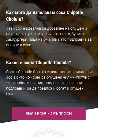
Как мога да използвам соса Chipotle
Cholula?
Тази сос е идеална за добавяне на опушен и
пикантен вкус към ястия като тако, бурито,
хамбургери, яйца на очи или като подправка за
сосове и супи.
Какво е сосът Chipotle Cholula?
Сосът Chipotle Cholula е пикантен мексикански
сос, който комбинира опушени чили чипотле с
чили арбол и пиквин, заедно с характерни
подправки, за да предложи богат и опушен
вкус.
ВИДИ ВСИЧКИ ВЪПРОСИ