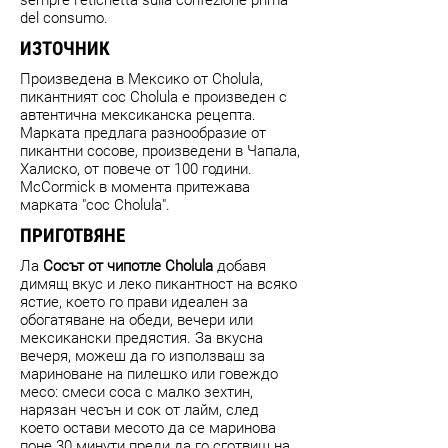
del consumo.
ИЗТОЧНИК
Произведена в Мексико от Cholula,
пикантният сос Cholula е произведен с
автентична мексиканска рецепта.
Марката предлага разнообразие от
пикантни сосове, произведени в Чапала,
Халиско, от повече от 100 години.
McCormick в момента притежава
марката "сос Cholula".
ПРИГОТВЯНЕ
Ла
Сосът от чипотле Cholula
добавя
димящ вкус и леко пикантност на всяко
ястие, което го прави идеален за
обогатяване на обеди, вечери или
мексикански предястия. За вкусна
вечеря, можеш да го използваш за
мариноване на пилешко или говеждо
месо: смеси соса с малко зехтин,
нарязан чесън и сок от лайм, след
което остави месото да се маринова
поне 30 минути преди да го сготвиш на