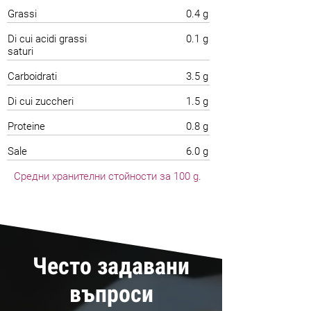
Grassi
0.4 g
Di cui acidi grassi
0.1 g
saturi
Carboidrati
3.5 g
Di cui zuccheri
1.5 g
Proteine
0.8 g
Sale
6.0 g
Средни хранителни стойности за 100 g.
Често задавани
въпроси