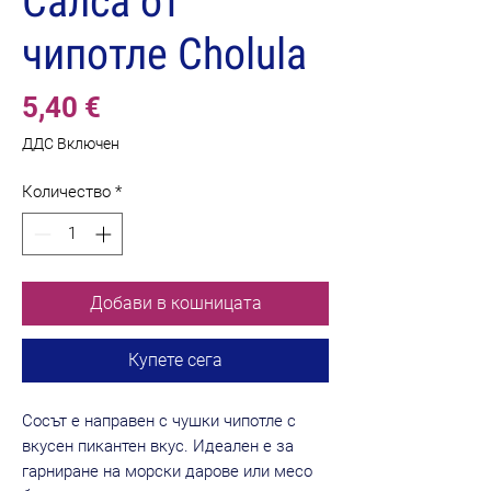
Салса от
чипотле Cholula
Цена
5,40 €
ДДС Включен
Количество
*
Добави в кошницата
Купете сега
Сосът е направен с чушки чипотле с
вкусен пикантен вкус. Идеален е за
гарниране на морски дарове или месо