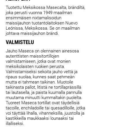
Tuotettu Meksikossa Masecalta, brändiltä,
joka perusti vuonna 1949 maailman
ensimmäisen nixtamalisoidun
maissijauhon tuotantolaitoksen Nuevo
Leónissa, Meksikossa. Se on maailman
johtava maissijauhon brändi.
VALMISTELU
Jauho Maseca on olennainen ainesosa
autenttisten maissitortillojen
valmistamiseen, jotka ovat monien
meksikolaisten ruokien perusta.
Valmistamiseksi sekoita jauho vettä ja
ripaus suolaa, kunnes saat pehmeän
mutta ei tahmean taikinan. Muotoile
taikinasta pallot, litistä ne tortillaprässillä
tai lautasella, ja paista kuumalla pannulla
muutama minuutti kummaltakin puolelta.
Tuoreet Maseca tortillat ovat täydellisiä
tacoille, enchiladoille tai quesadilloille, jotka
voi täyttää lihalla, vihanneksilla, juustolla ja
kastikkeilla maukkaaksi lounaaksi tai
illalliseksi.