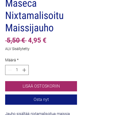
Maseca
Nixtamalisoitu
Maissijauho
Normaali
Alehinta
 5,50 € 
4,95 €
hinta
ALV Sisällytetty
Määrä
*
LISÄÄ OSTOSKORIIN
Osta nyt
Jauho sisältää nixtamalisoitua maissia