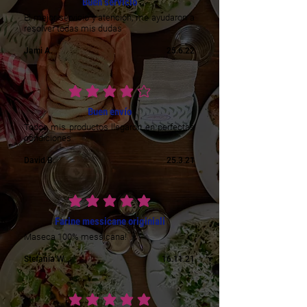
Buen servicio
El mejor servicio y atencion, me ayudaron a
resolver todas mis dudas
Jami A.
25.6.22
keskimääräinen luokitus on 4 /5
Buen envío
Todos mis productos llegaron en perfectas
condiciones
David B.
25.3.21
keskimääräinen luokitus on 5 /5
Farine messicane originiali
Maseca 100% messicana!
Stefania W.
16.11.21
keskimääräinen luokitus on 5 /5