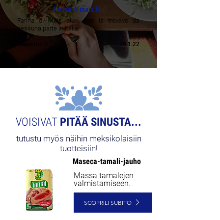
Farina di mais blu
Farina di Mais blu , non la trovavo da
nessuna parte in Italia!
Alejandro S.
19.1.22
VOISIVAT
PITÄÄ SINUSTA...
tutustu myös näihin meksikolaisiin
tuotteisiin!
Maseca-tamali-jauho
Massa tamalejen
valmistamiseen.
SCOPRILI SUBITO