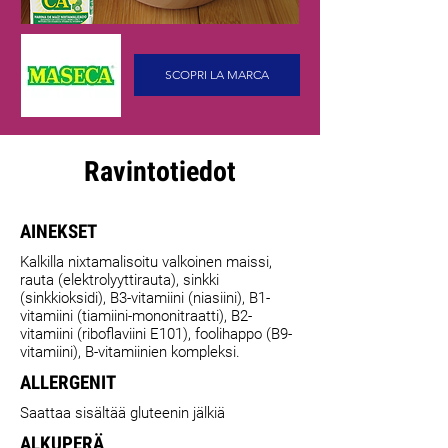
SCOPRI LA MARCA
Ravintotiedot
AINEKSET
Kalkilla nixtamalisoitu valkoinen maissi,
rauta (elektrolyyttirauta), sinkki
(sinkkioksidi), B3-vitamiini (niasiini), B1-
vitamiini (tiamiini-mononitraatti), B2-
vitamiini (riboflaviini E101), foolihappo (B9-
vitamiini), B-vitamiinien kompleksi.
ALLERGENIT
Saattaa sisältää gluteenin jälkiä
ALKUPERÄ