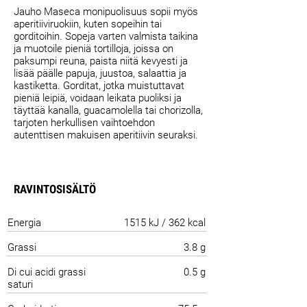
Jauho Maseca monipuolisuus sopii myös
aperitiiviruokiin, kuten sopeihin tai
gorditoihin. Sopeja varten valmista taikina
ja muotoile pieniä tortilloja, joissa on
paksumpi reuna, paista niitä kevyesti ja
lisää päälle papuja, juustoa, salaattia ja
kastiketta. Gorditat, jotka muistuttavat
pieniä leipiä, voidaan leikata puoliksi ja
täyttää kanalla, guacamolella tai chorizolla,
tarjoten herkullisen vaihtoehdon
autenttisen makuisen aperitiivin seuraksi.
RAVINTOSISÄLTÖ
Energia
1515 kJ / 362 kcal
Grassi
3.8 g
Di cui acidi grassi
0.5 g
saturi