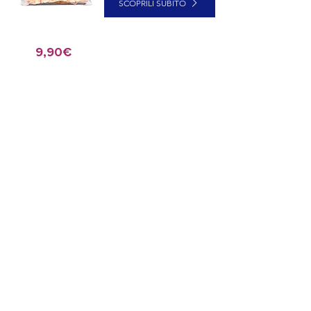
SCOPRILI SUBITO
9,90€
OLETKO
RAVINTOLANOMIJA?
Meillä on sinulle omistettu palvelu!