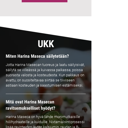
UKK
Miten Harina Maseca säilytetään?
Jotta Harina Masecan tuoreus ja laatu säilyisivät,
säilytä se viileässä ja kuivassa paikassa, poissa
suorasta valosta ja kosteudesta. Kun pakkaus on
avattu, on suositeltavaa siirtää se tiiviiseen
astiaan kosteuden ja saastumisen estämiseksi.
Mitä ovat Harina Masecan
ravitsemukselliset hyödyt?
Harina Maseca on hyvä lähde monimutkaisille
hiilihydraateille ja kuiduille. Nixtamalointiprosessi
lisää ravinteiden, kuten kalsiumin, raudan ja B-