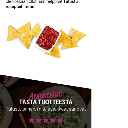
ole koskaan ollut näin helppoa!
Tutustu
resepteihimme.
Arvostelut
TÄSTÄ TUOTTEESTA
Tutustu siihen, mitä asiakkaat sanovat
keskimääräinen luokitus on 5 /5