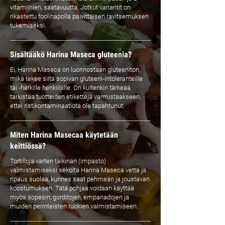
vitamiinien, saatavuutta. Jotkut variantit on
rikastettu foolihapolla päivittäisen ravitsemuksen
tukemiseksi.
Sisältääkö Harina Maseca gluteenia?
Ei, Harina Maseca on luonnostaan gluteeniton,
mikä tekee siitä sopivan gluteeni-intoleranteille
tai -herkille henkilöille. On kuitenkin tärkeää
tarkistaa tuotteiden etikettejä varmistaakseen,
ettei ristikontaminaatiota ole tapahtunut.
Miten Harina Masecaa käytetään
keittiössä?
Tortilloja varten taikinan (impasto)
valmistamiseksi sekoita Harina Maseca vettä ja
ripaus suolaa, kunnes saat pehmeän ja joustavan
koostumuksen. Tätä pohjaa voidaan käyttää
myös sopesin, gorditojen, empanadojen ja
muiden perinteisten ruokien valmistamiseen.