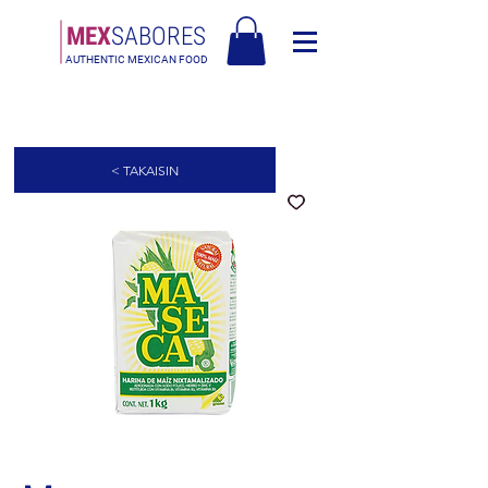
MEX
SABORES
AUTHENTIC MEXICAN FOOD
Ilmainen toimitus Euroopassa yli 120€ - Ilmainen toimitus Italiassa yli
80€
< TAKAISIN