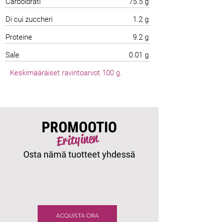
Carboidrati
75.5 g
Di cui zuccheri
1.2 g
Proteine
9.2 g
Sale
0.01 g
Keskimääräiset ravintoarvot 100 g.
PROMOOTIO
Erityinen
Osta nämä tuotteet yhdessä
ACQUISTA ORA