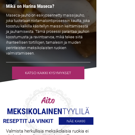
Mikä on Harina Maseca?
Maseca-jauho on esikypsennetty maissijauho,
joka tuotetaan nixtamalointiprosessin kautta, joka
koostuu kalkilla käsitellyn maissin keittämisestä
ja jauhamisesta. Tämä prosessi parantaa jauhon
koostumusta ja ravintoarvoa, mikä tekee siitä
ihanteellisen tortillojen, tamalesin ja muiden
perinteisten meksikolaisten ruokien
valmistamiseen.
KATSO KAIKKI KYSYMYKSET
Aito
MEKSIKOLAINEN
TYYLILÄ
RESEPTIT JA VINKIT
NÄE KAIKKI
Valmista herkullisia meksikolaisia ruokia ei