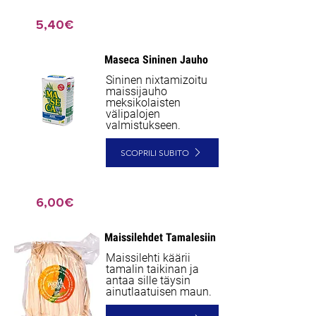
5,40€
Maseca Sininen Jauho
Sininen nixtamizoitu
maissijauho
meksikolaisten
välipalojen
valmistukseen.
SCOPRILI SUBITO
6,00€
Maissilehdet Tamalesiin
NEW
Maissilehti käärii
tamalin taikinan ja
antaa sille täysin
ainutlaatuisen maun.