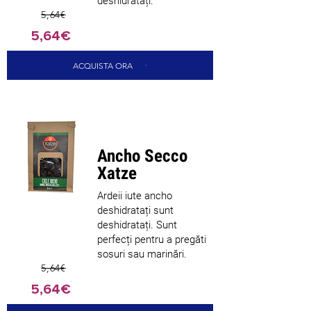
deshidratați.
5,64€
5,64€
ACQUISTA ORA
Nou sosit
Ancho Secco
Xatze
Ardeii iute ancho
deshidratați sunt
deshidratați. Sunt
perfecți pentru a pregăti
sosuri sau marinări.
5,64€
5,64€