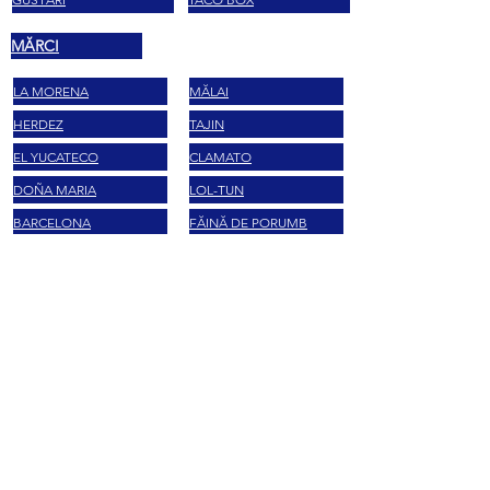
MĂRCI
LA MORENA
MĂLAI
HERDEZ
TAJIN
EL YUCATECO
CLAMATO
DOÑA MARIA
LOL-TUN
BARCELONA
FĂINĂ DE PORUMB
VALENTINA
CHIPSURI
GIFT CARD
GIFT CARD
FAQ
BUSINESS
BLOG E RICETTE
CONTACTE