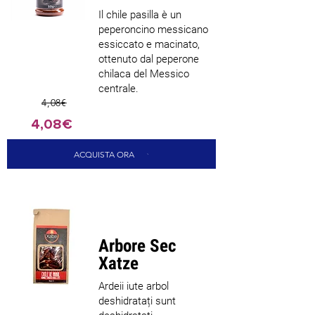
Il chile pasilla è un
peperoncino messicano
essiccato e macinato,
ottenuto dal peperone
chilaca del Messico
centrale.
4,08€
4,08€
ACQUISTA ORA
Nou sosit
Arbore Sec
Xatze
Ardeii iute arbol
deshidratați sunt