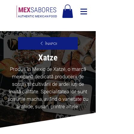
MEX
SABORES
AUTHENTIC MEXICAN FOOD
Livrare gratuită în Europa pentru comenzi de peste 120€
ÎNAPOI
Xatze
Produs în Mexic de Xatzé, o marcă
mexicană dedicată producerii de
sosuri și cultivării de ardei iuți de
înaltă calitate. Specialitatea lor sunt
sosurile macha, având o varietate cu
arahide, susan, printre altele.