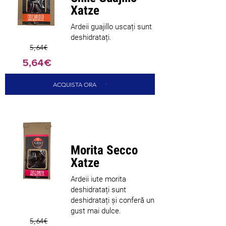
Xatze
Ardeii guajillo uscați sunt
deshidratați.
5,64€
5,64€
ACQUISTA ORA
Nou sosit
Morita Secco
Xatze
Ardeii iute morita
deshidratați sunt
deshidratați și conferă un
gust mai dulce.
5,64€