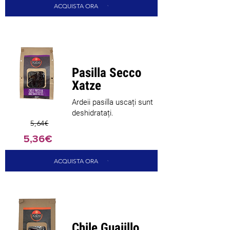
ACQUISTA ORA
Nou sosit
Pasilla Secco
Xatze
Ardeii pasilla uscați sunt
deshidratați.
5,64€
5,36€
ACQUISTA ORA
Nou sosit
Chile Guajillo