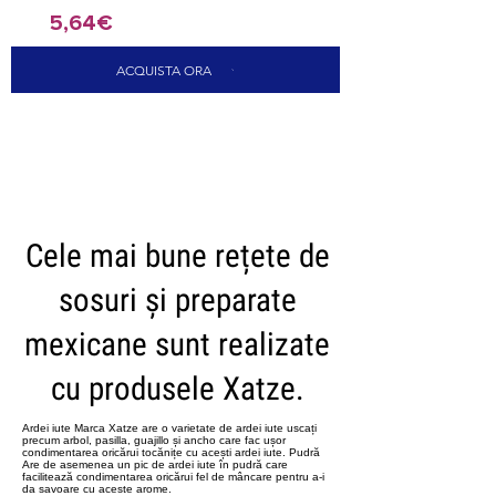
5,64€
ACQUISTA ORA
CARICA ALTRI
Cele mai bune rețete de
sosuri și preparate
mexicane sunt realizate
cu produsele Xatze.
Ardei iute Marca Xatze are o varietate de ardei iute uscați
precum arbol, pasilla, guajillo și ancho care fac ușor
condimentarea oricărui tocănițe cu acești ardei iute. Pudră
Are de asemenea un pic de ardei iute în pudră care
facilitează condimentarea oricărui fel de mâncare pentru a-i
da savoare cu aceste arome.