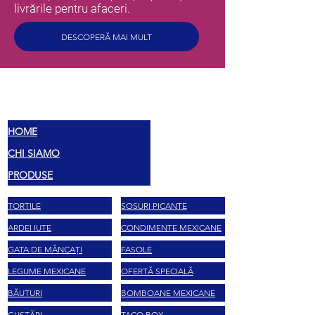
livrările pentru afaceri.
DESCOPERĂ MAI MULT
MEX
SAVOARE
HOME
CHI SIAMO
PRODUSE
TORTILE
SOSURI PICANTE
ARDEI IUTE
CONDIMENTE MEXICANE
GATA DE MÂNCAȚI
FASOLE
LEGUME MEXICANE
OFERTĂ SPECIALĂ
BĂUTURI
BOMBOANE MEXICANE
GUSTĂRI
TACO BOX