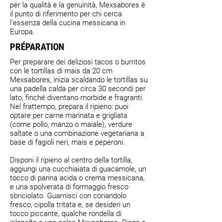
per la qualità e la genuinità, Mexsabores è
il punto di riferimento per chi cerca
l'essenza della cucina messicana in
Europa.
PRÉPARATION
Per preparare dei deliziosi tacos o burritos
con le tortillas di mais da 20 cm
Mexsabores, inizia scaldando le tortillas su
una padella calda per circa 30 secondi per
lato, finché diventano morbide e fragranti.
Nel frattempo, prepara il ripieno: puoi
optare per carne marinata e grigliata
(come pollo, manzo o maiale), verdure
saltate o una combinazione vegetariana a
base di fagioli neri, mais e peperoni.
Disponi il ripieno al centro della tortilla,
aggiungi una cucchiaiata di guacamole, un
tocco di panna acida o crema messicana,
e una spolverata di formaggio fresco
sbriciolato. Guarnisci con coriandolo
fresco, cipolla tritata e, se desideri un
tocco piccante, qualche rondella di