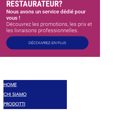
RESTAURATEUR?
Nous avons un service dédié pour
vous !
Découvrez les promotions, les prix et
les livraisons professionnelles.
DÉCOUVREZ-EN PLUS
MEX
SAVEURS
HOME
CHI SIAMO
PRODOTTI
TORTILLAS
SAUCES ÉPICÉES
PEPERONCINI
ÉPICES MEXICAINES
PRÊT À MANGER
FAGIOLI