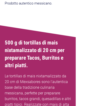
Prodotto autentico messicano.
NEW
500 g di tortillas di mais
nixtamalizzato di 20 cm per
preparare Tacos, Burritos e
altri piatti.
Le tortillas di mais nixtamalizzato da
20 cm di Mexsabores sono l'autentica
base della tradizione culinaria
messicana, perfette per preparare
burritos, tacos grandi, quesadillas e altri
piatti tipici. Realizzate con mais di alta