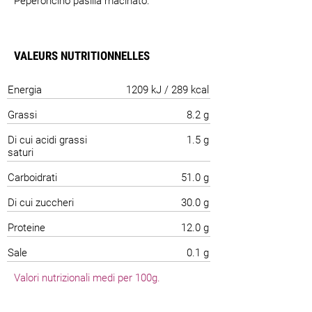
Peperoncino pasilla macinato.
VALEURS NUTRITIONNELLES
Energia
1209 kJ / 289 kcal
Grassi
8.2 g
Di cui acidi grassi
1.5 g
saturi
Carboidrati
51.0 g
Di cui zuccheri
30.0 g
Proteine
12.0 g
Sale
0.1 g
Valori nutrizionali medi per 100g.