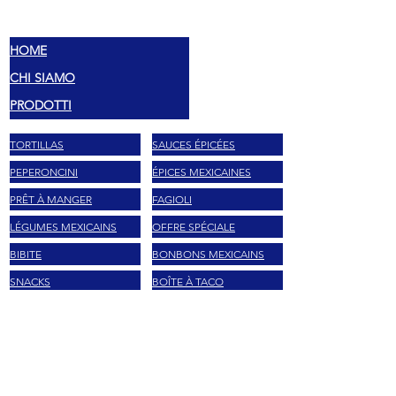
MEX
SAVEURS
HOME
CHI SIAMO
PRODOTTI
TORTILLAS
SAUCES ÉPICÉES
PEPERONCINI
ÉPICES MEXICAINES
PRÊT À MANGER
FAGIOLI
LÉGUMES MEXICAINS
OFFRE SPÉCIALE
BIBITE
BONBONS MEXICAINS
SNACKS
BOÎTE À TACO
MARCHE
LA MORENA
MASECA
HERDEZ
TAJIN